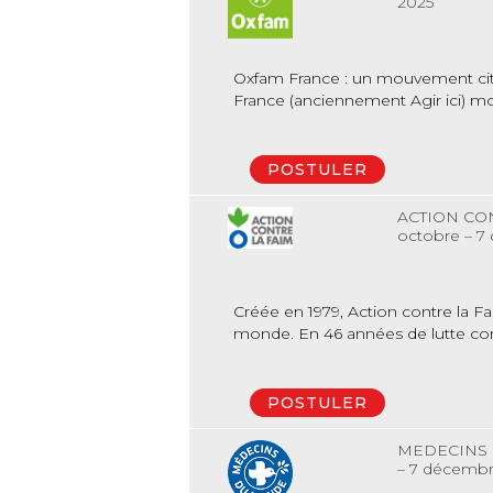
2025
Oxfam France : un mouvement citoye
France (anciennement Agir ici) mob
POSTULER
ACTION CO
octobre – 7
Créée en 1979, Action contre la F
monde. En 46 années de lutte contr
POSTULER
MEDECINS
– 7 décembr