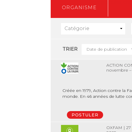
Pour postuler, cho
ORGANISME
TRIER
ACTION CO
novembre –
Créée en 1979, Action contre la F
monde. En 46 années de lutte contr
POSTULER
OXFAM
|
27