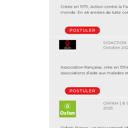
Créée en 1979, Action contre la F
monde. En 46 années de lutte contr
POSTULER
SIDACTION
Octobre 20
Association française, crée en 19
associations d’aide aux malades e
POSTULER
OXFAM
|
8 
2025
Oxfam France : un mouvement citoye