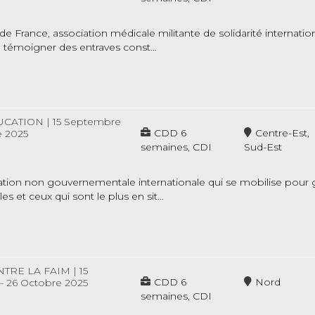
France, association médicale militante de solidarité internation
 à témoigner des entraves const…
UCATION
|
15 Septembre
CDD 6
Centre-Est,
e 2025
semaines, CDI
Sud-Est
tion non gouvernementale internationale qui se mobilise pour gar
s et ceux qui sont le plus en sit…
NTRE LA FAIM
|
15
CDD 6
Nord
 26 Octobre 2025
semaines, CDI