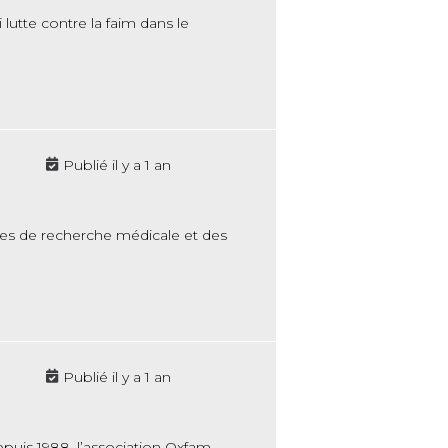
lutte contre la faim dans le
Publié il y a 1 an
mes de recherche médicale et des
Publié il y a 1 an
epuis 1988, l’association Oxfam