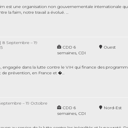
aim est une organisation non gouvernementale internationale qui 
e la faim, notre travail a évolué. …
|
8 Septembre – 19
CDD 6
Ouest
25
semaines, CDI
94, engagée dans la lutte contre le VIH qui finance des program
t de prévention, en France et �…
Septembre – 19 Octobre
CDD 6
Nord-Est
semaines, CDI
n au service de la lutte contre les inégalités et la pauvreté. D