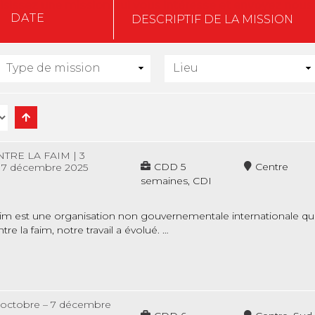
isissez une mission qui vous intéresse et envoyez nous
DATE
DESCRIPTIF DE LA MISSION
NTRE LA FAIM
|
3
CDD 5
Centre
 7 décembre 2025
semaines, CDI
aim est une organisation non gouvernementale internationale qui 
e la faim, notre travail a évolué. …
 octobre – 7 décembre