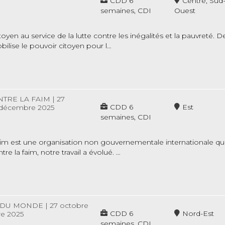
CDD 6
Centre, Sud
semaines, CDI
Ouest
n au service de la lutte contre les inégalités et la pauvreté. D
ilise le pouvoir citoyen pour l…
NTRE LA FAIM
|
27
CDD 6
Est
 décembre 2025
semaines, CDI
aim est une organisation non gouvernementale internationale qui 
e la faim, notre travail a évolué. …
 DU MONDE
|
27 octobre
CDD 6
Nord-Est
e 2025
semaines, CDI