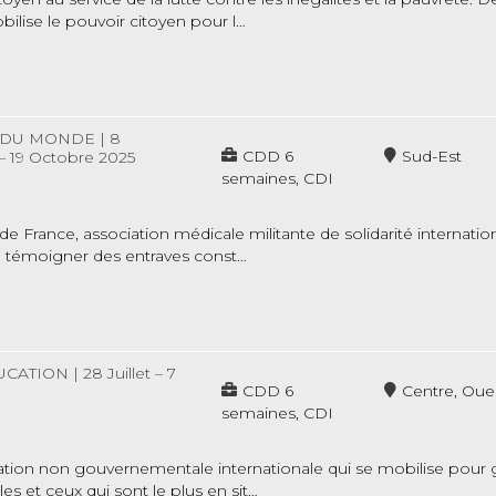
ilise le pouvoir citoyen pour l…
 DU MONDE
|
8
CDD 6
Sud-Est
 19 Octobre 2025
semaines, CDI
France, association médicale militante de solidarité internation
 à témoigner des entraves const…
UCATION
|
28 Juillet – 7
CDD 6
Centre, Oue
semaines, CDI
tion non gouvernementale internationale qui se mobilise pour gar
s et ceux qui sont le plus en sit…