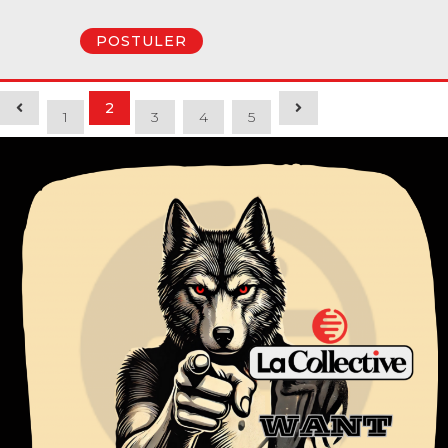
POSTULER
2
1
3
4
5